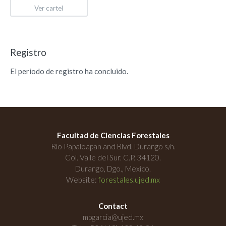
Ver cartel
Registro
El periodo de registro ha concluido.
Facultad de Ciencias Forestales
Río Papaloapan and Blvd. Durango s/n.
Col. Valle del Sur. C.P. 34120.
Durango, Dgo., Mexico.
Website:
forestales.ujed.mx
Contact
mpgarcia@ujed.mx